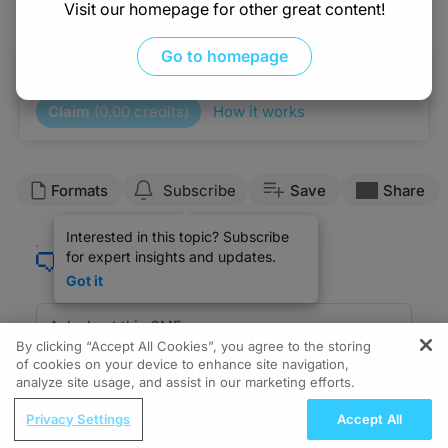
Visit our homepage for other great content!
Take 1 Minute Challenge
Dra. Leighl:
Esto es CME on ReachMD, y yo soy la Dra. Leighl. Hoy aquí conmigo están el Dr.
Go to homepage
0.00
of
1.00
program credits
Dr. Cho, ¿qué puede decirnos sobre nuestro paciente?
Claim
(
0.00
credits)
How it works
Dr. Cho:
Hoy quiero hablar sobre uno de mis pacientes con CPNM con mutación del RFCE 
Le realizamos procedimientos de diagnóstico. La biopsia broncoscópica confi
Formats
Subscribe
Save
Share
Según el análisis de alto riesgo de MARIPOSA, esta paciente presentaba caract
Interested in this topic? Subscribe
En 2024, la paciente comenzó con amivantamab y lazertinib en un programa de 
for expert insights and updates.
En cuanto a los efectos adversos, la paciente tuvo una leve reacción relaciona
Got it
¿Cómo traté las reacciones adversas dermatológicas de esta paciente? El exantem
By clicking “Accept All Cookies”, you agree to the storing
Todo este tratamiento funcionó bien y la paciente sigue recibiendo esta biterapi
of cookies on your device to enhance site navigation,
analyze site usage, and assist in our marketing efforts.
En mi experiencia clínica, la paroniquia responde muy bien a minociclina oral y a
Details
Episodes
Presenters
ReachMD Radio
Privacy Settings
Accept All
Se indicaron anticoagulantes orales para la profilaxis de la TEV durante los prim
Improving Quality Care Across the