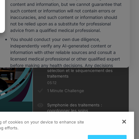
05:17
1 Minute Challenge
Lignes directrices en évolution :
comprendre les normes locales
changeantes
05:16
1 Minute Challenge
Manuel de précision : optimiser la
sélection et le séquencement des
traitements
05:12
1 Minute Challenge
Symphonie des traitements :
coordonner les soins
multidisciplinaires pour de meilleurs
résultats
ng of cookies on your device to enhance site
g efforts.
04:55
1 Minute Challenge
ts