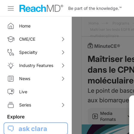
Be part of the knowledge.
™
Home
Programs
Home
Maîtriser les tests EGFR e
multidisciplinaire
CME/CE
MinuteCE®
Specialty
Maîtriser le
Industry Features
dans le CPN
moléculaire 
News
Le point de bascu
Live
aux biomarqueu
Series
Media
Explore
Formats
ask clara