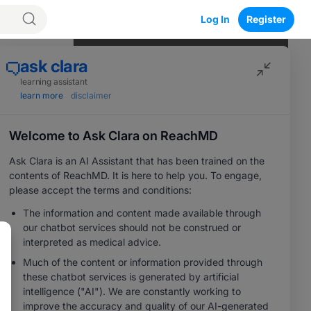
Log In
Register
Program Episodes
e
0
of
10
completed
Déchiffrer le code : le rôle essentiel
des tests
EGFR
04:20
1 Minute Challenge
Le point de bascule des tests :
surmonter les obstacles à l’accès aux
biomarqueurs
05:21
1 Minute Challenge
Save
Décisions basées sur les données : le
paysage changeant du CPNPC avec
mutation
EGFR