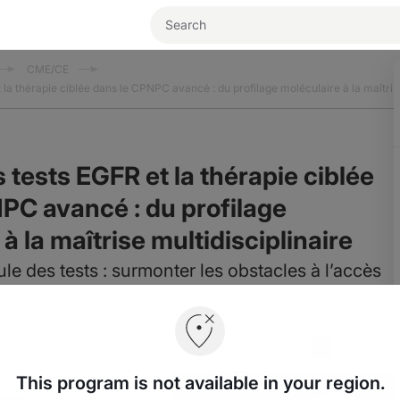
CME/CE
t la thérapie ciblée dans le CPNPC avancé : du profilage moléculaire à la maîtris
s tests EGFR et la thérapie ciblée
PC avancé : du profilage
à la maîtrise multidisciplinaire
le des tests : surmonter les obstacles à l’accès
rs
Subscribe
Share
This program is not available in your region.