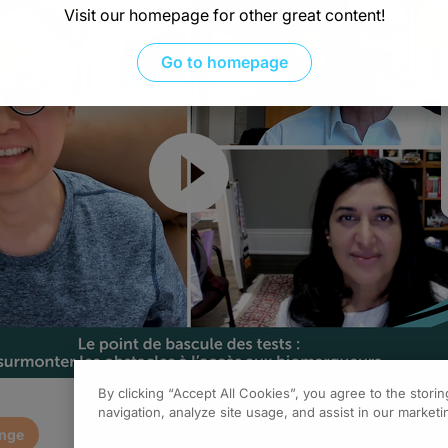
Visit our homepage for other great content!
Go to homepage
Resume
By clicking “Accept All Cookies”, you agree to the stori
navigation, analyze site usage, and assist in our marketin
enge
0.00
of
1.00
program credi