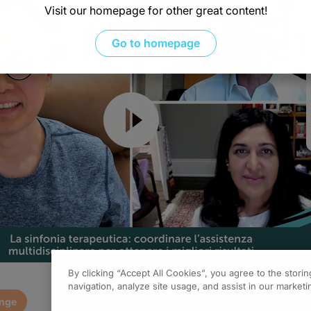
Visit our homepage for other great content!
Go to homepage
Resume
By clicking “Accept All Cookies”, you agree to the stori
navigation, analyze site usage, and assist in our marketin
enge
0.00
of
1.00
program credi