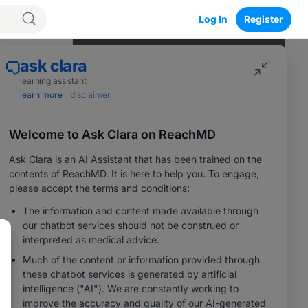
Log In
Register
Program Episodes
0
of
10
completed
Decifrare il codice: il ruolo
fondamentale dei test EGFR
04:20
1 Minute Challenge
a
Il punto di svolta dei test: superare gli
ostacoli all’accesso ai biomarcatori
05:21
1 Minute Challenge
Decisioni basate sui dati: il panorama
Save
in evoluzione del NSCLC con
mutazione
EGFR
05:17