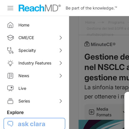
Be part of the knowledge.
™
Home
Programs
Home
Gestione dei test EGFR e d
multidisciplinare
CME/CE
MinuteCE®
Specialty
Gestione dei
Industry Features
nel NSCLC a
gestione mu
News
La sinfonia terap
Live
per ottenere i mig
Series
Media
Explore
Formats
ask clara