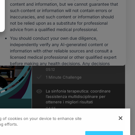
1 Minute Challenge
Linee guida in evoluzione: dare un
senso agli standard locali mutevoli
05:16
1 Minute Challenge
Il manuale di precisione:
ottimizzazione di selezione e
sequenza dei trattamenti
05:12
1 Minute Challenge
La sinfonia terapeutica: coordinare
l’assistenza multidisciplinare per
ottenere i migliori risultati
04:55
1 Minute Challenge
ng of cookies on your device to enhance site
g efforts.
Sotto pelle: rivoluzionare la
ts