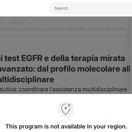
CME/CE
ella terapia mirata nel NSCLC avanzato: dal profilo molecolare alla gestione
 test EGFR e della terapia mirata
vanzato: dal profilo molecolare all
ltidisciplinare
eutica: coordinare l’assistenza multidisciplinare
liori risultati
Subscribe
Share
This program is not available in your region.